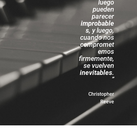
luego
pueden
parecer
improbable
s
, y luego,
cuando nos
compromet
emos
firmemente,
se vuelven
inevitables
.
”
Christopher
Reeve